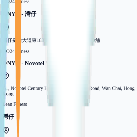
GO24 Fitness
ONYX - 灣仔
灣仔皇后大道東183號合和中心2樓A, C 及D舖
GO24 Fitness
ONYX - Novotel Wan Chai
B1, Novotel Century Hong Kong, 238 Jaffe Road, Wan Chai, Hong
Kong
Lean Fitness
灣仔