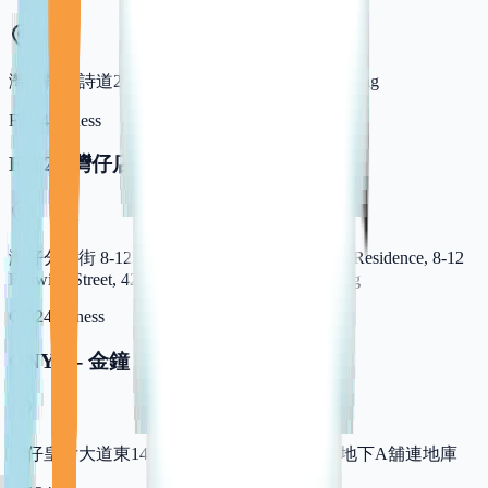
灣仔軒尼詩道288號英皇集團中心2樓, Hong Kong
Fit 24 Fitness
FIT24 灣仔店地址
灣仔分域街 8-12 號栢景軒2 樓全層 2/F, Green Residence, 8-12
Fenwick Street, 42-50 Lockhart Road, Hong Kong
GO24 Fitness
ONYX - 金鐘
灣仔皇后大道東14/16 & 20號東曦大廈1樓及地下A舖連地庫