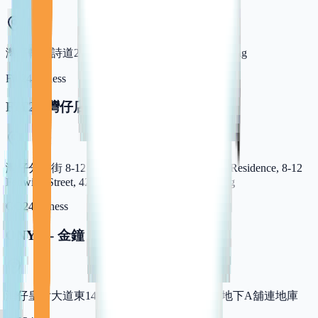
灣仔軒尼詩道288號英皇集團中心2樓, Hong Kong
Fit 24 Fitness
FIT24 灣仔店地址
灣仔分域街 8-12 號栢景軒2 樓全層 2/F, Green Residence, 8-12
Fenwick Street, 42-50 Lockhart Road, Hong Kong
GO24 Fitness
ONYX - 金鐘
灣仔皇后大道東14/16 & 20號東曦大廈1樓及地下A舖連地庫