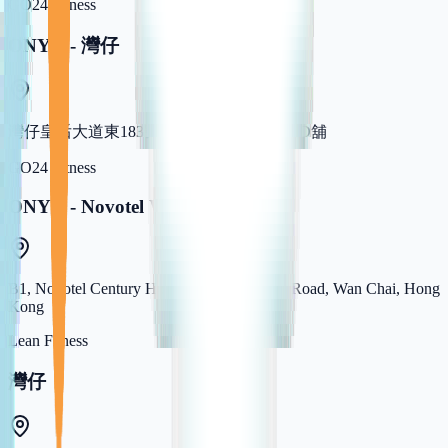
GO24 Fitness
ONYX - 灣仔
灣仔皇后大道東183號合和中心2樓A, C 及D舖
GO24 Fitness
ONYX - Novotel Wan Chai
B1, Novotel Century Hong Kong, 238 Jaffe Road, Wan Chai, Hong
Kong
Lean Fitness
灣仔