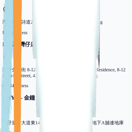
灣仔軒尼詩道288號英皇集團中心2樓, Hong Kong
Fit 24 Fitness
FIT24 灣仔店地址
灣仔分域街 8-12 號栢景軒2 樓全層 2/F, Green Residence, 8-12
Fenwick Street, 42-50 Lockhart Road, Hong Kong
GO24 Fitness
ONYX - 金鐘
灣仔皇后大道東14/16 & 20號東曦大廈1樓及地下A舖連地庫