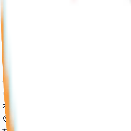
良田體育館
屯門田景邨停車場4字樓
LCSD (康文署)
兆麟體育館
屯門兆麟街19號屯門兆麟政府綜合大樓3字樓
LCSD (康文署)
大興體育館
屯門青松觀路