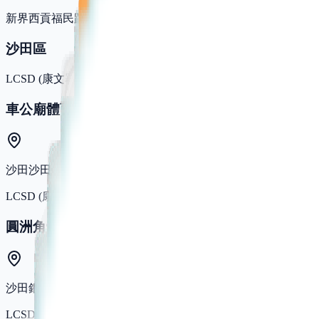
新界西貢福民路西貢苑15-16,18-20,28及30號舖
沙田區
LCSD (康文署)
車公廟體育館
沙田沙田頭路10號
LCSD (康文署)
圓洲角體育館
沙田銀城街35號
LCSD (康文署)