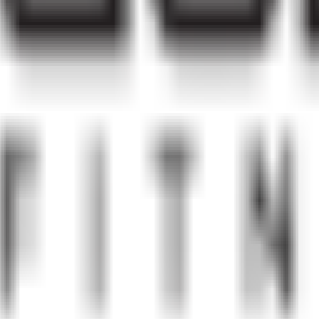
界 沙田 瀝源街6號 瀝源廣場1樓 RB1號舖