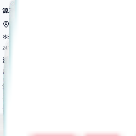
源禾路體育館
沙田源禾路8號
24/7 Fitness
沙田
沙田瀝源街7號沙田娛樂城地下B & C 舖
24/7 Fitness
沙田第二分店
沙田大涌橋路20-30號河畔花園一樓33號舖