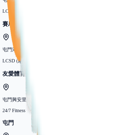
LCSD (康文署)
賽馬會屯門蝴蝶灣體育館
屯門湖山路
LCSD (康文署)
友愛體育館
屯門興安里
24/7 Fitness
屯門