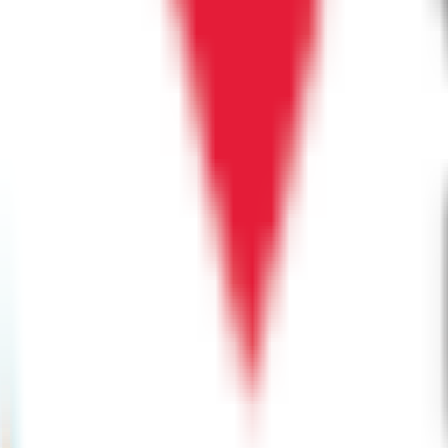
沙田安麗街11號企業中心203-7室
Snap Fitness
Sha Tin
6 Lek Yuen Street, Unit RB1, 1/F, Lek Yuen Plaza | 新
Square Fitness
Sha Tin Fitness Centre
SHOP 123-140, 1/F, FORTUNE CITY ONE
屯門
LCSD (康文署)