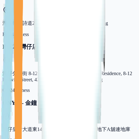
灣仔軒尼詩道288號英皇集團中心2樓, Hong Kong
Fit 24 Fitness
FIT24 灣仔店地址
灣仔分域街 8-12 號栢景軒2 樓全層 2/F, Green Residence, 8-12
Fenwick Street, 42-50 Lockhart Road, Hong Kong
GO24 Fitness
ONYX - 金鐘
灣仔皇后大道東14/16 & 20號東曦大廈1樓及地下A舖連地庫