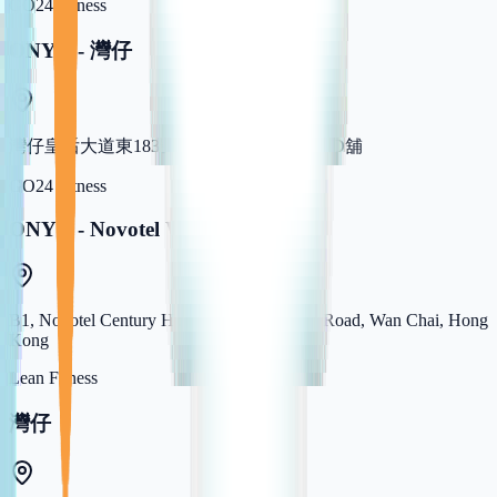
GO24 Fitness
ONYX - 灣仔
灣仔皇后大道東183號合和中心2樓A, C 及D舖
GO24 Fitness
ONYX - Novotel Wan Chai
B1, Novotel Century Hong Kong, 238 Jaffe Road, Wan Chai, Hong
Kong
Lean Fitness
灣仔