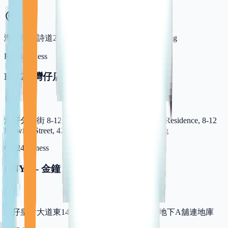
灣仔軒尼詩道288號英皇集團中心2樓, Hong Kong
Fit 24 Fitness
FIT24 灣仔店地址
灣仔分域街 8-12 號栢景軒2 樓全層 2/F, Green Residence, 8-12
Fenwick Street, 42-50 Lockhart Road, Hong Kong
GO24 Fitness
ONYX - 金鐘
灣仔皇后大道東14/16 & 20號東曦大廈1樓及地下A舖連地庫