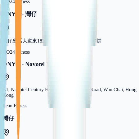
GO24 Fitness
ONYX - 灣仔
灣仔皇后大道東183號合和中心2樓A, C 及D舖
GO24 Fitness
ONYX - Novotel Wan Chai
B1, Novotel Century Hong Kong, 238 Jaffe Road, Wan Chai, Hong
Kong
Lean Fitness
灣仔