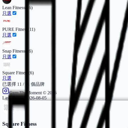
Lean Fitness
(
16
)
只選
PURE Fitness
(
11
)
只選
Snap Fitness
(
26
)
只選
Square Fitness
(
6
)
只選
已選擇
11
/
11
個品牌
Gym.TheMoment ©
2026
Last update:
2026-08-05
Square Fitness