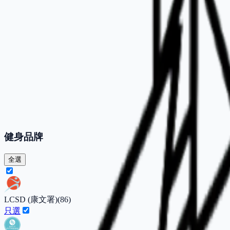
健身品牌
全選
LCSD (康文署)
(
86
)
只選