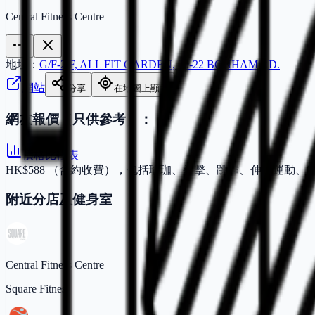
Central Fitness Centre
地址：
G/F-2/F, ALL FIT GARDEN, 20-22 BONHAM RD.
網站
分享
在地圖上顯示
網友報價（只供參考）：
價格比較表
HK$588 （合約收費），包括瑜珈、拳擊、跳舞、伸展運動、
附近分店及健身室
Central Fitness Centre
Square Fitness