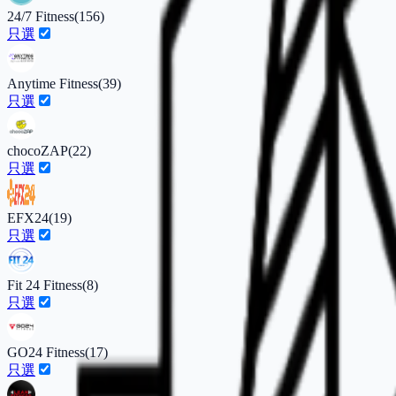
24/7 Fitness
(
156
)
只選
Anytime Fitness
(
39
)
只選
chocoZAP
(
22
)
只選
EFX24
(
19
)
只選
Fit 24 Fitness
(
8
)
只選
GO24 Fitness
(
17
)
只選