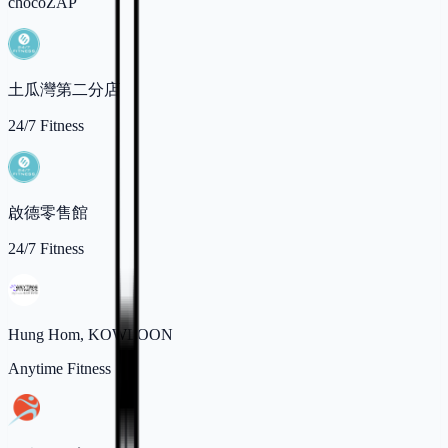
chocoZAP
土瓜灣第二分店
24/7 Fitness
啟德零售館
24/7 Fitness
Hung Hom, KOWLOON
Anytime Fitness