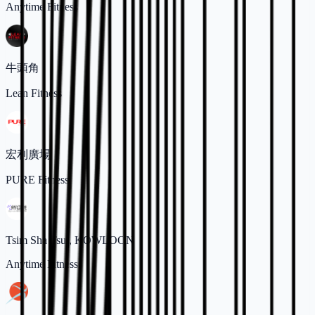
Anytime Fitness
牛頭角
Lean Fitness
宏利廣場
PURE Fitness
Tsim Sha Tsui, KOWLOON
Anytime Fitness