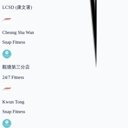
LCSD (康文署)
Cheung Sha Wan
Snap Fitness
觀塘第三分店
24/7 Fitness
Kwun Tong
Snap Fitness