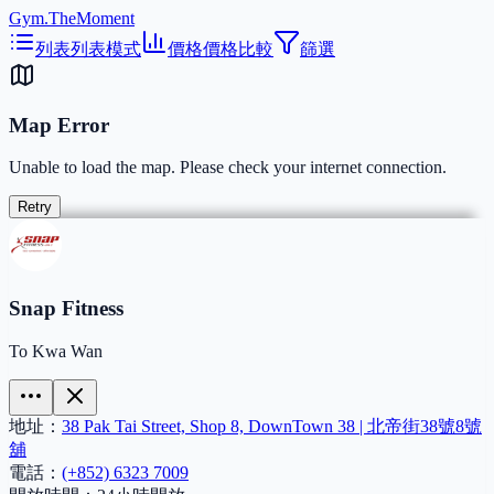
Gym.TheMoment
列表
列表模式
價格
價格比較
篩選
Map Error
Unable to load the map. Please check your internet connection.
Retry
Snap Fitness
To Kwa Wan
地址：
38 Pak Tai Street, Shop 8, DownTown 38 | 北帝街38號8號
舖
電話：
(+852) 6323 7009