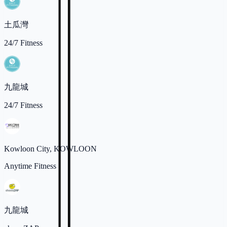
土瓜灣
24/7 Fitness
九龍城
24/7 Fitness
Kowloon City, KOWLOON
Anytime Fitness
九龍城