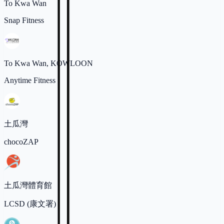
To Kwa Wan
Snap Fitness
To Kwa Wan, KOWLOON
Anytime Fitness
土瓜灣
chocoZAP
土瓜灣體育館
LCSD (康文署)