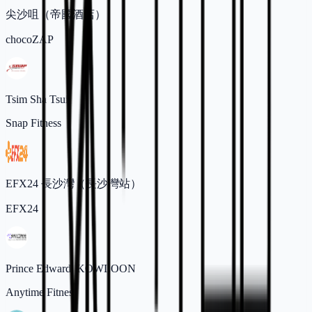
尖沙咀（帝國酒店）
chocoZAP
Tsim Sha Tsui
Snap Fitness
EFX24 長沙灣（長沙灣站）
EFX24
Prince Edward, KOWLOON
Anytime Fitness