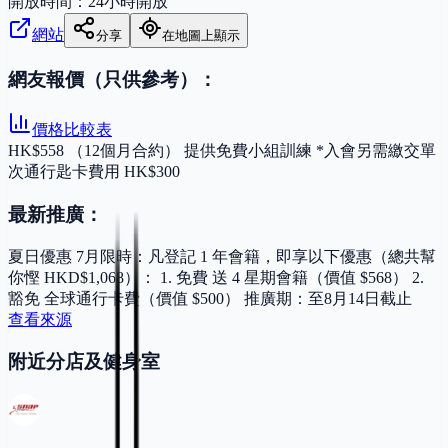
開放時間：
24小時開放
網站
分享
在地圖上顯示
網友報價（只供參考）：
價格比較表
HK$558 （12個月合約） 提供免費小組訓練 *入會另需繳交單
次通行匙卡費用 HK$300
最新推廣：
夏日優惠 7月限時：凡登記 1 年會籍，即享以下優惠（總共幫
你慳 HKD$1,068）： 1. 免費 送 4 星期會籍（價值 $568） 2.
豁免 全球通行卡費（價值 $500） 推廣期：至8月14日截止
查看來源
附近分店及健身室