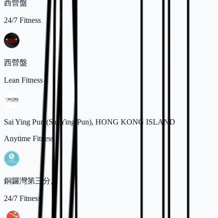
西營盤
24/7 Fitness
西營盤
Lean Fitness
Sai Ying Pun (Sai Ying Pun), HONG KONG ISLAND
Anytime Fitness
銅鑼灣第三分店
24/7 Fitness