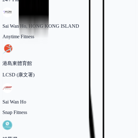
Sai Wan Ho, HONG KONG ISLAND
Anytime Fitness
港島東體育館
LCSD (康文署)
Sai Wan Ho
Snap Fitness