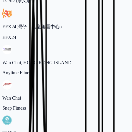
LCSD (康文署)
EFX24 灣仔（英皇集團中心）
EFX24
Wan Chai, HONG KONG ISLAND
Anytime Fitness
Wan Chai
Snap Fitness