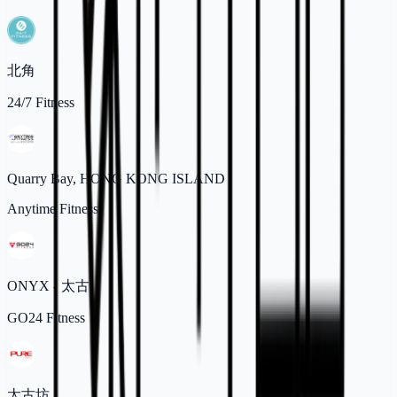
北角
24/7 Fitness
Quarry Bay, HONG KONG ISLAND
Anytime Fitness
ONYX - 太古
GO24 Fitness
太古坊