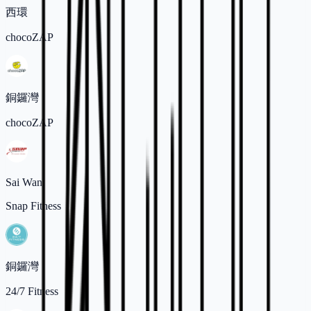
西環
chocoZAP
銅鑼灣
chocoZAP
Sai Wan
Snap Fitness
銅鑼灣
24/7 Fitness