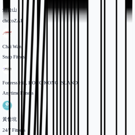
炮台山
chocoZAP
Chai Wan
Snap Fitness
Fortress Hill, HONG KONG ISLAND
Anytime Fitness
黃竹坑
24/7 Fitness