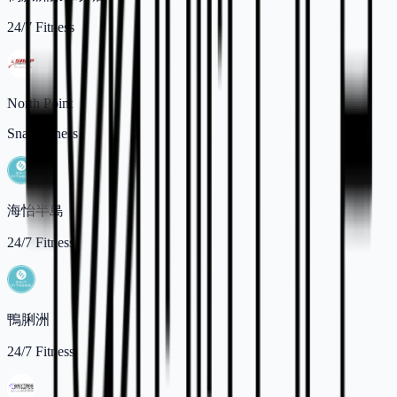
24/7 Fitness
North Point
Snap Fitness
海怡半島
24/7 Fitness
鴨脷洲
24/7 Fitness