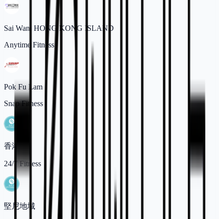
Sai Wan, HONG KONG ISLAND
Anytime Fitness
Pok Fu Lam
Snap Fitness
香港仔
24/7 Fitness
堅尼地城