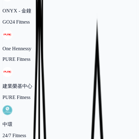
ONYX - 金鐘
GO24 Fitness
One Hennessy
PURE Fitness
建業榮基中心
PURE Fitness
中環
24/7 Fitness