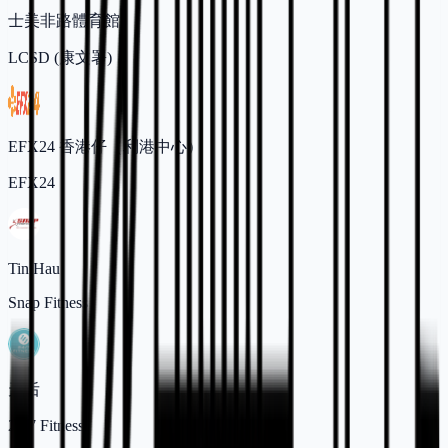
士美非路體育館
LCSD (康文署)
EFX24 香港仔（利港中心）
EFX24
Tin Hau
Snap Fitness
天后
24/7 Fitness