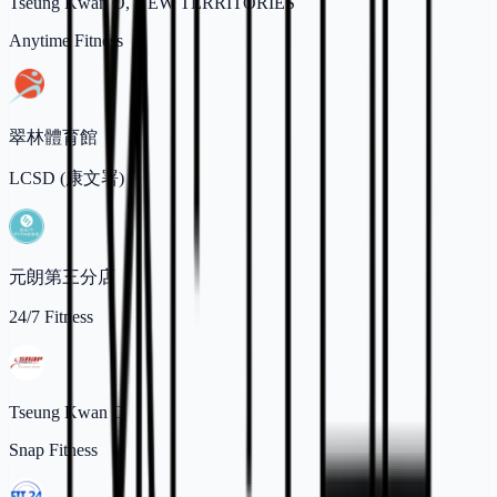
Tseung Kwan O, NEW TERRITORIES
Anytime Fitness
翠林體育館
LCSD (康文署)
元朗第三分店
24/7 Fitness
Tseung Kwan O
Snap Fitness