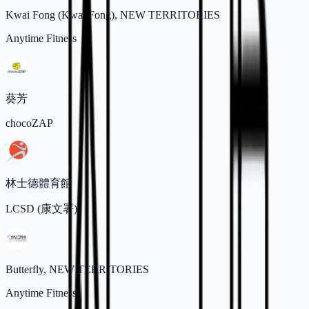
Kwai Fong (Kwai Fong), NEW TERRITORIES
Anytime Fitness
葵芳
chocoZAP
林士德體育館
LCSD (康文署)
Butterfly, NEW TERRITORIES
Anytime Fitness