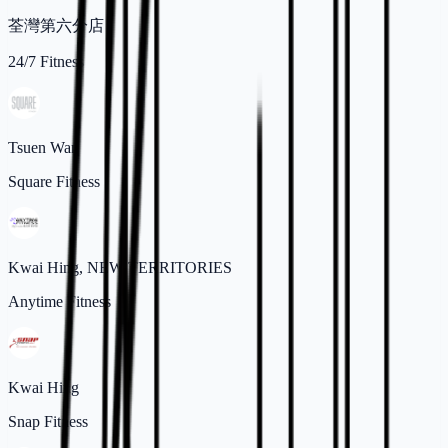
荃灣第六分店
24/7 Fitness
Tsuen Wan
Square Fitness
Kwai Hing, NEW TERRITORIES
Anytime Fitness
Kwai Hing
Snap Fitness