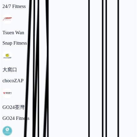
24/7 Fitness
Tsuen Wan
Snap Fitness
大窩口
chocoZAP
GO24荃灣
GO24 Fitness