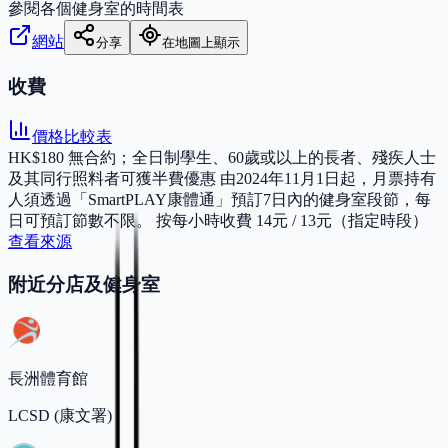
參閱各個健身室的時間表
網站
分享
在地圖上顯示
收費
價格比較表
HK$180 無合約；全日制學生、60歲或以上的長者、殘疾人士
及其同行照料者可獲半費優惠 由2024年11月1日起，月票持有
人須透過「SmartPLAY康體通」預訂7日內的健身室段節，每
日可預訂節數不限。 按每小時收費 14元 / 13元（指定時段）
查看來源
附近分店及健身室
長洲體育館
LCSD (康文署)