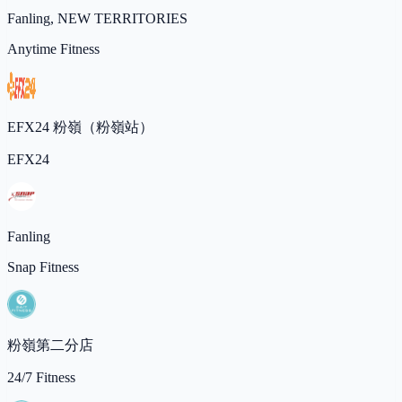
Fanling, NEW TERRITORIES
Anytime Fitness
EFX24 粉嶺（粉嶺站）
EFX24
Fanling
Snap Fitness
粉嶺第二分店
24/7 Fitness