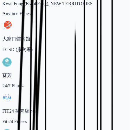
Kwai Fong (Kwai Fong), NEW TERRITORIES
Anytime Fitness
大窩口體育館
LCSD (康文署)
葵芳
24/7 Fitness
FIT24 葵芳店地址
Fit 24 Fitness