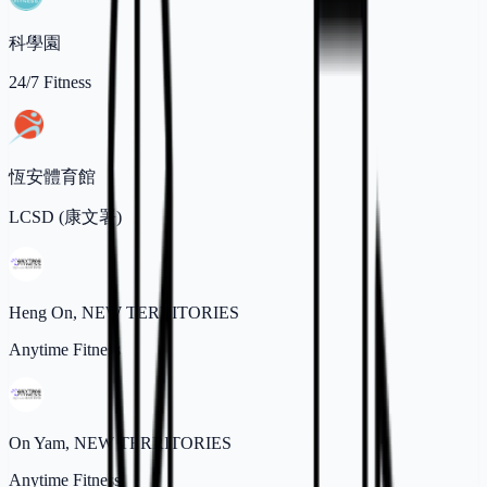
科學園
24/7 Fitness
恆安體育館
LCSD (康文署)
Heng On, NEW TERRITORIES
Anytime Fitness
On Yam, NEW TERRITORIES
Anytime Fitness