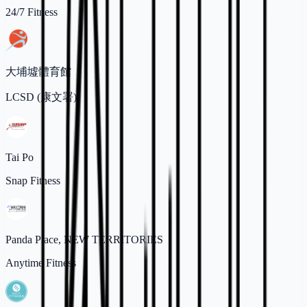
24/7 Fitness
大埔墟體育館
LCSD (康文署)
Tai Po
Snap Fitness
Panda Place, NEW TERRITORIES
Anytime Fitness