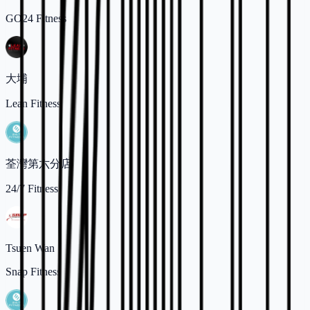
GO24 Fitness
大埔
Lean Fitness
荃灣第六分店
24/7 Fitness
Tsuen Wan
Snap Fitness