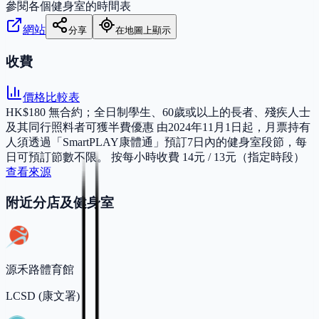
參閱各個健身室的時間表
網站
分享
在地圖上顯示
收費
價格比較表
HK$180 無合約；全日制學生、60歲或以上的長者、殘疾人士
及其同行照料者可獲半費優惠 由2024年11月1日起，月票持有
人須透過「SmartPLAY康體通」預訂7日內的健身室段節，每
日可預訂節數不限。 按每小時收費 14元 / 13元（指定時段）
查看來源
附近分店及健身室
源禾路體育館
LCSD (康文署)