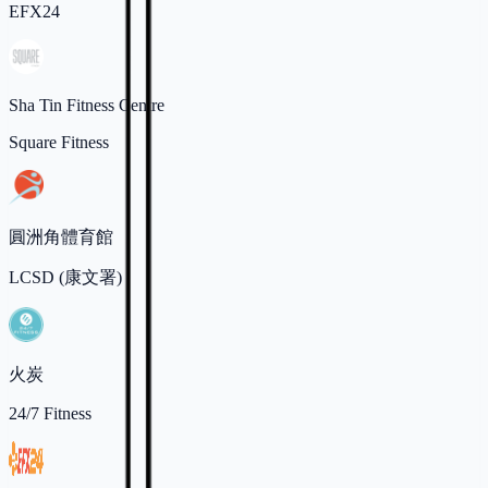
EFX24
Sha Tin Fitness Centre
Square Fitness
圓洲角體育館
LCSD (康文署)
火炭
24/7 Fitness