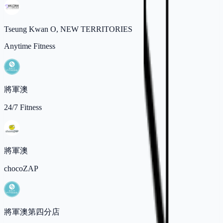
Tseung Kwan O, NEW TERRITORIES
Anytime Fitness
將軍澳
24/7 Fitness
將軍澳
chocoZAP
將軍澳第四分店