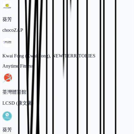
葵芳
chocoZAP
Kwai Fong (Kwai Fong), NEW TERRITORIES
Anytime Fitness
荃灣體育館
LCSD (康文署)
葵芳