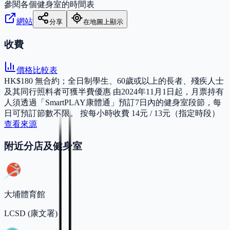
參閱各個健身室的時間表
網站
分享
在地圖上顯示
收費
價格比較表
HK$180 無合約；全日制學生、60歲或以上的長者、殘疾人士
及其同行照料者可獲半費優惠 由2024年11月1日起，月票持有
人須透過「SmartPLAY康體通」預訂7日內的健身室段節，每
日可預訂節數不限。 按每小時收費 14元 / 13元（指定時段）
查看來源
附近分店及健身室
大埔體育館
LCSD (康文署)