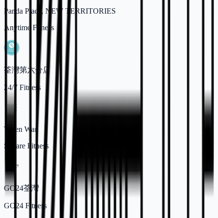
Panda Place, NEW TERRITORIES
Anytime Fitness
荃灣第六分店
24/7 Fitness
Tsuen Wan
Square Fitness
GO24荃灣
GO24 Fitness