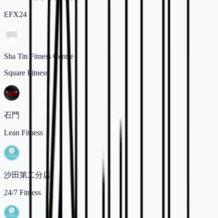
EFX24
Sha Tin Fitness Centre
Square Fitness
石門
Lean Fitness
沙田第二分店
24/7 Fitness