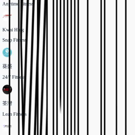
Anytime Fitness
Kwai Hing
Snap Fitness
葵盛
24/7 Fitness
荃灣
Lean Fitness