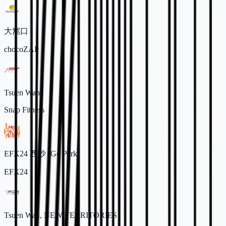
大窩口
chocoZAP
Tsuen Wan
Snap Fitness
EFX24 西沙 (Go Park)
EFX24
Tsuen Wan, NEW TERRITORIES