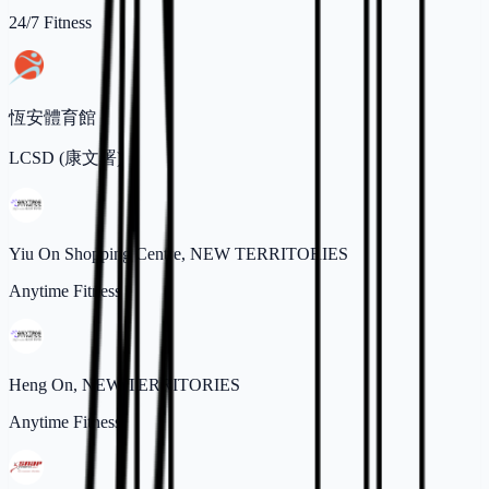
24/7 Fitness
恆安體育館
LCSD (康文署)
Yiu On Shopping Centre, NEW TERRITORIES
Anytime Fitness
Heng On, NEW TERRITORIES
Anytime Fitness