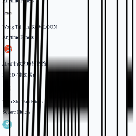
Anytime Fitness
Wong Tai Sin, KOWLOON
Anytime Fitness
紅磡市政大廈體育館
LCSD (康文署)
Tsim Sha Tsui Fitness Centre
Square Fitness