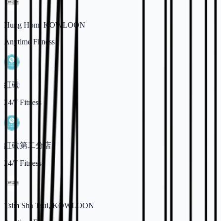
Hung Hom, KOWLOON
Anytime Fitness
紅磡
24/7 Fitness
紅磡第二分店
24/7 Fitness
Tsim Sha Tsui, KOWLOON