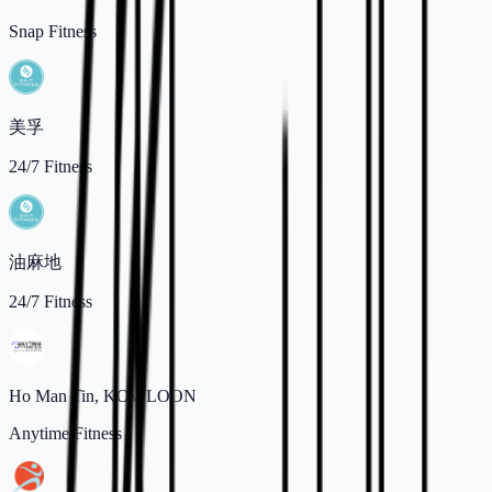
Snap Fitness
美孚
24/7 Fitness
油麻地
24/7 Fitness
Ho Man Tin, KOWLOON
Anytime Fitness