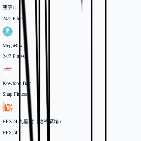
慈雲山
24/7 Fitness
MegaBox
24/7 Fitness
Kowloon Bay
Snap Fitness
EFX24 九龍灣（德福廣場）
EFX24