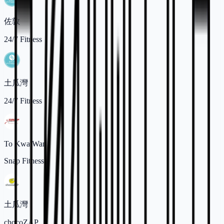
佐敦
24/7 Fitness
土瓜灣
24/7 Fitness
To Kwa Wan
Snap Fitness
土瓜灣
chocoZAP