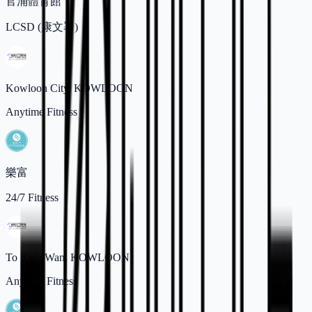
官涌體育館
LCSD (康文署)
Kowloon City, KOWLOON
Anytime Fitness
樂富
24/7 Fitness
To Kwa Wan, KOWLOON
Anytime Fitness