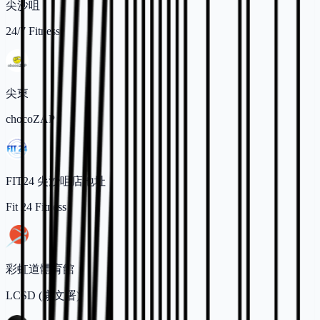
尖沙咀
24/7 Fitness
尖東
chocoZAP
FIT24 尖沙咀店地址
Fit 24 Fitness
彩虹道體育館
LCSD (康文署)