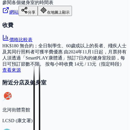
參閱各個健身室的時間表
網站
分享
在地圖上顯示
收費
價格比較表
HK$180 無合約；全日制學生、60歲或以上的長者、殘疾人士
及其同行照料者可獲半費優惠 由2024年11月1日起，月票持有
人須透過「SmartPLAY康體通」預訂7日內的健身室段節，每
日可預訂節數不限。 按每小時收費 14元 / 13元（指定時段）
查看來源
附近分店及健身室
北河街體育館
LCSD (康文署)