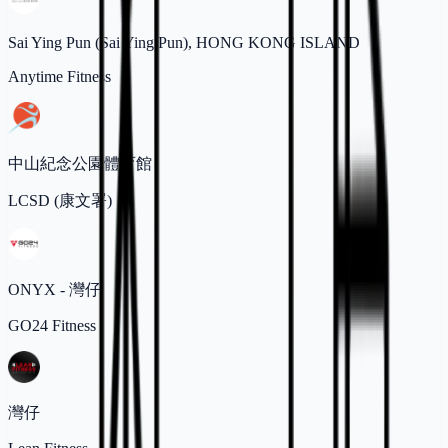
Sai Ying Pun (Sai Ying Pun), HONG KONG ISLAND
Anytime Fitness
中山紀念公園體育館
LCSD (康文署)
ONYX - 灣仔
GO24 Fitness
灣仔