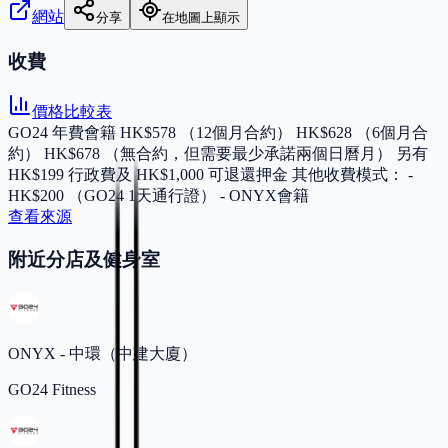
網站
分享
在地圖上顯示
收費
價格比較表
GO24 年費會籍 HK$578 （12個月合約） HK$628 （6個月合
約） HK$678 （無合約，但需要最少承諾兩個日曆月） 另有
HK$199 行政費及 HK$1,000 可退還押金 其他收費模式： -
HK$200 （GO24 1天通行證） - ONYX會籍
查看來源
附近分店及健身室
ONYX - 中環（中建大廈）
GO24 Fitness