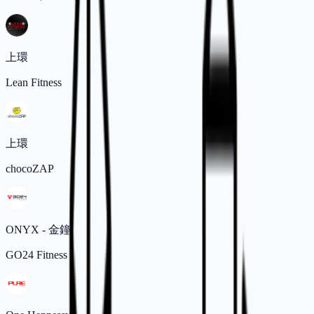
上環
Lean Fitness
上環
chocoZAP
ONYX - 金鐘
GO24 Fitness