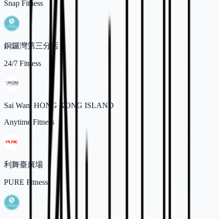
Snap Fitness
銅鑼灣第三分店
24/7 Fitness
Sai Wan, HONG KONG ISLAND
Anytime Fitness
利舞臺廣場
PURE Fitness