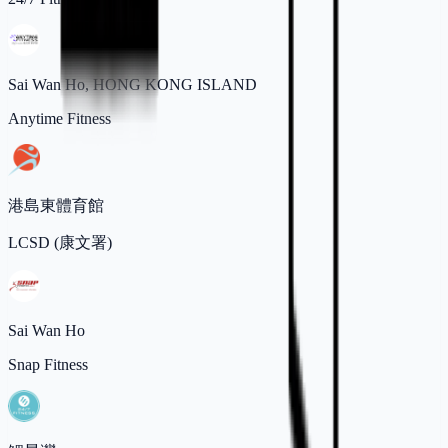
Sai Wan Ho, HONG KONG ISLAND
Anytime Fitness
港島東體育館
LCSD (康文署)
Sai Wan Ho
Snap Fitness