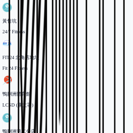
黃竹坑
24/7 Fitness
FIT24 北角店地址
Fit 24 Fitness
鴨脷洲體育館
LCSD (康文署)
鴨脷洲第二分店