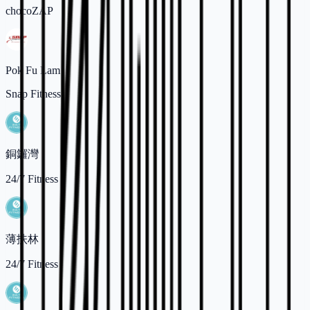
chocoZAP
Pok Fu Lam
Snap Fitness
銅鑼灣
24/7 Fitness
薄扶林
24/7 Fitness