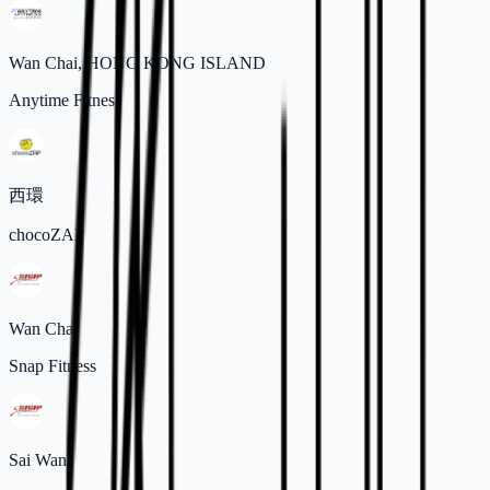
Wan Chai, HONG KONG ISLAND
Anytime Fitness
西環
chocoZAP
Wan Chai
Snap Fitness
Sai Wan