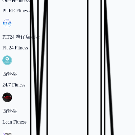
One Hennessy
PURE Fitness
FIT24 灣仔店地址
Fit 24 Fitness
西營盤
24/7 Fitness
西營盤
Lean Fitness