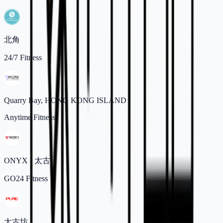
北角
24/7 Fitness
Quarry Bay, HONG KONG ISLAND
Anytime Fitness
ONYX - 太古
GO24 Fitness
太古坊