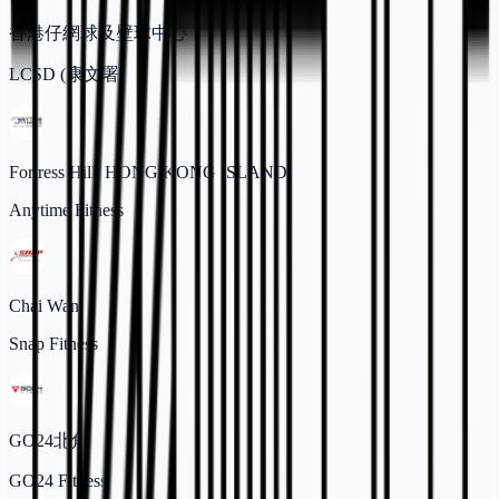
香港仔網球及壁球中心
LCSD (康文署)
Fortress Hill, HONG KONG ISLAND
Anytime Fitness
Chai Wan
Snap Fitness
GO24北角
GO24 Fitness