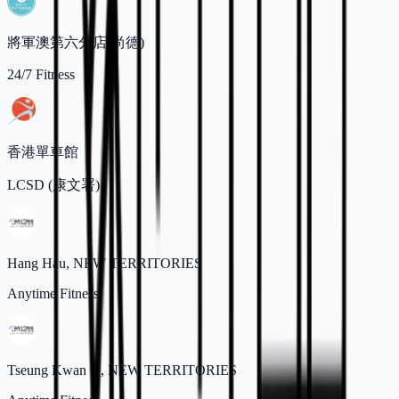
將軍澳第六分店(尚德)
24/7 Fitness
香港單車館
LCSD (康文署)
Hang Hau, NEW TERRITORIES
Anytime Fitness
Tseung Kwan O, NEW TERRITORIES