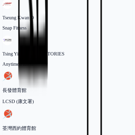
Tseung Kwan O
Snap Fitness
Tsing Yi, NEW TERRITORIES
Anytime Fitness
長發體育館
LCSD (康文署)
荃灣西約體育館