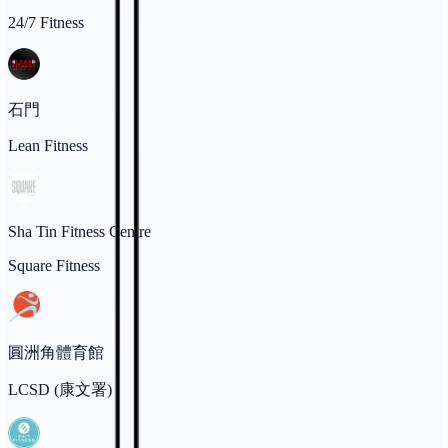
24/7 Fitness
石門
Lean Fitness
Sha Tin Fitness Centre
Square Fitness
圓洲角體育館
LCSD (康文署)