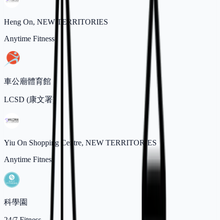
Heng On, NEW TERRITORIES
Anytime Fitness
車公廟體育館
LCSD (康文署)
Yiu On Shopping Centre, NEW TERRITORIES
Anytime Fitness
科學園
24/7 Fitness