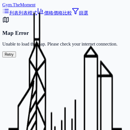
Gym.TheMoment
列表
列表模式
價格
價格比較
篩選
Map Error
Unable to load the map. Please check your internet connection.
Retry