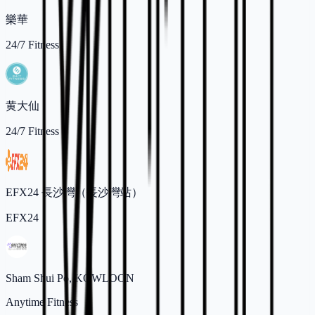
樂華
24/7 Fitness
黄大仙
24/7 Fitness
EFX24 長沙灣（長沙灣站）
EFX24
Sham Shui Po, KOWLOON
Anytime Fitness