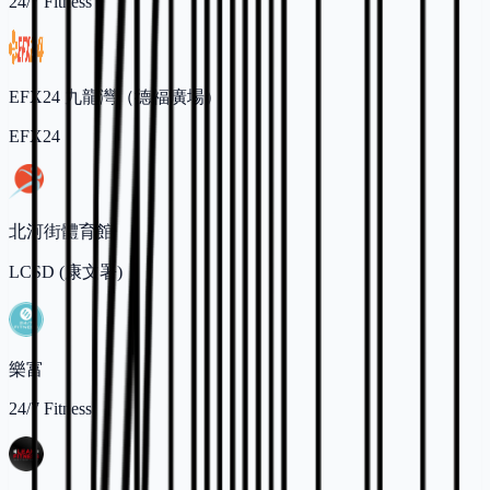
24/7 Fitness
EFX24 九龍灣（德福廣場）
EFX24
北河街體育館
LCSD (康文署)
樂富
24/7 Fitness