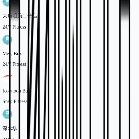
大角咀第二分店
24/7 Fitness
MegaBox
24/7 Fitness
Kowloon Bay
Snap Fitness
深水埗