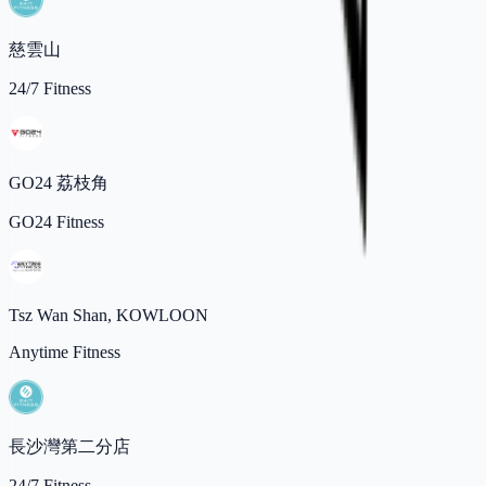
慈雲山
24/7 Fitness
GO24 荔枝角
GO24 Fitness
Tsz Wan Shan, KOWLOON
Anytime Fitness
長沙灣第二分店
24/7 Fitness