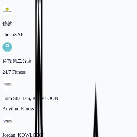
佐敦
chocoZAP
佐敦第二分店
24/7 Fitness
Tsim Sha Tsui, KOWLOON
Anytime Fitness
Jordan, KOWLOON