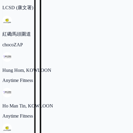
LCSD (康文署)
紅磡馬頭圍道
chocoZAP
Hung Hom, KOWLOON
Anytime Fitness
Ho Man Tin, KOWLOON
Anytime Fitness