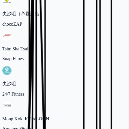
尖沙咀（帝國酒店）
chocoZAP
Tsim Sha Tsui
Snap Fitness
尖沙咀
24/7 Fitness
Mong Kok, KOWLOON
Anytime Fitness