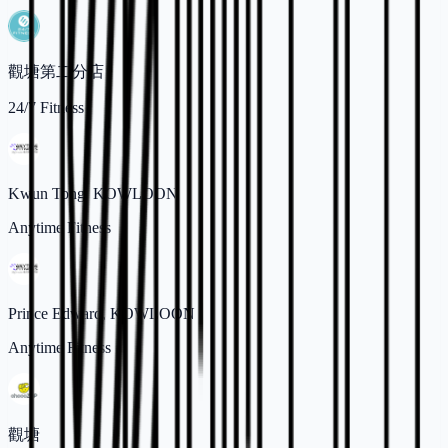
觀塘第二分店
24/7 Fitness
Kwun Tong, KOWLOON
Anytime Fitness
Prince Edward, KOWLOON
Anytime Fitness
觀塘