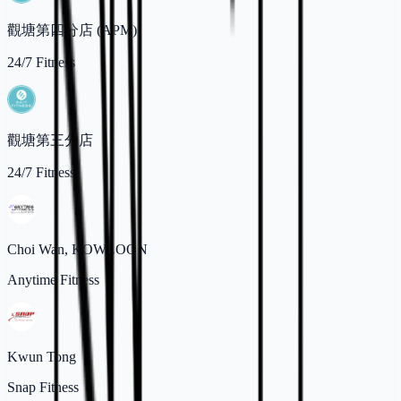
觀塘第四分店 (APM)
24/7 Fitness
觀塘第三分店
24/7 Fitness
Choi Wan, KOWLOON
Anytime Fitness
Kwun Tong
Snap Fitness