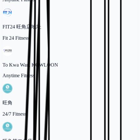
FIT24 旺角店地址
Fit 24 Fitness
To Kwa Wan, KOWLOON
Anytime Fitness
旺角
24/7 Fitness