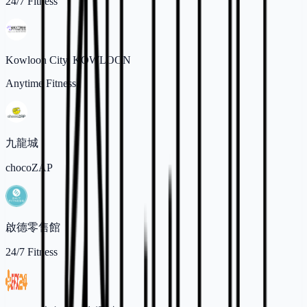
24/7 Fitness
Kowloon City, KOWLOON
Anytime Fitness
九龍城
chocoZAP
啟德零售館
24/7 Fitness