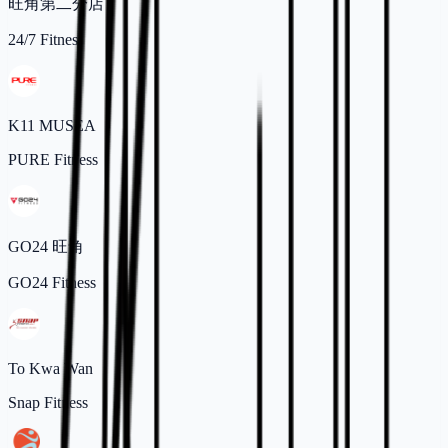
旺角第二分店
24/7 Fitness
K11 MUSEA
PURE Fitness
GO24 旺角
GO24 Fitness
To Kwa Wan
Snap Fitness