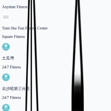
Anytime Fitness
Tsim Sha Tsui Fitness Centre
Square Fitness
土瓜灣
24/7 Fitness
尖沙咀第三分店
24/7 Fitness