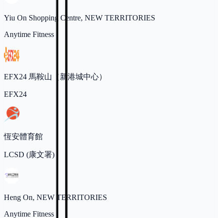
Yiu On Shopping Centre, NEW TERRITORIES
Anytime Fitness
EFX24 馬鞍山（新港城中心）
EFX24
恆安體育館
LCSD (康文署)
Heng On, NEW TERRITORIES
Anytime Fitness