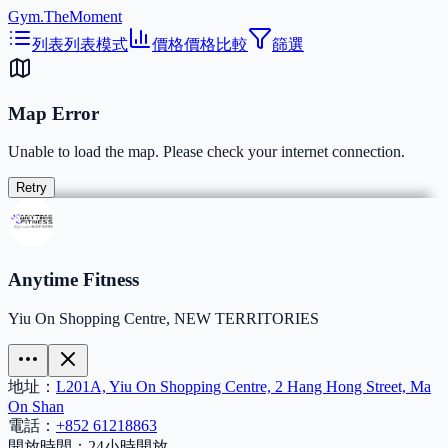
Gym.TheMoment
列表
列表模式
價格
價格比較
篩選
Map Error
Unable to load the map. Please check your internet connection.
Retry
Anytime Fitness
Yiu On Shopping Centre, NEW TERRITORIES
地址：
L201A, Yiu On Shopping Centre, 2 Hang Hong Street, Ma
On Shan
電話：
+852 61218863
開放時間：
24小時開放