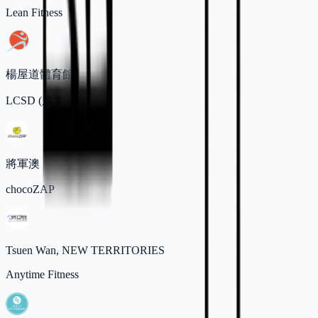
Lean Fitness
楊屋道體育館
LCSD (康文署)
將軍澳
chocoZAP
Tsuen Wan, NEW TERRITORIES
Anytime Fitness