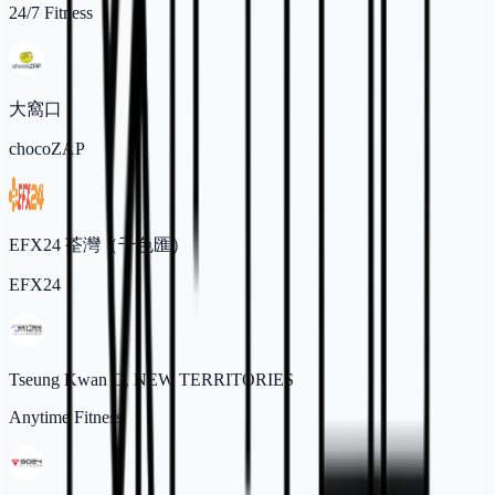
24/7 Fitness
大窩口
chocoZAP
EFX24 荃灣（千色匯）
EFX24
Tseung Kwan O, NEW TERRITORIES
Anytime Fitness