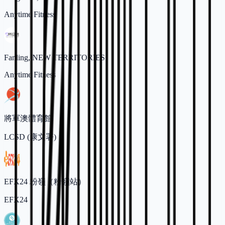
Anytime Fitness
Fanling, NEW TERRITORIES
Anytime Fitness
將軍澳體育館
LCSD (康文署)
EFX24 粉嶺（粉嶺站）
EFX24