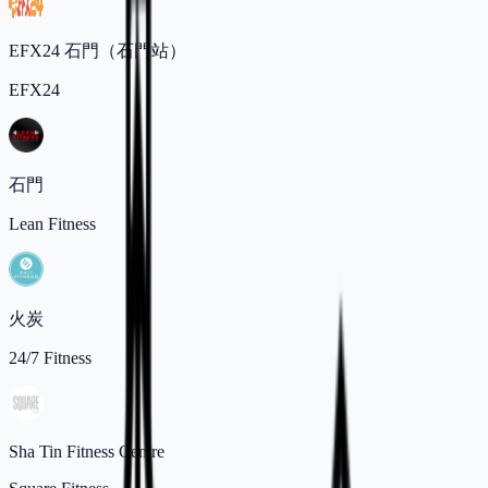
EFX24 石門（石門站）
EFX24
石門
Lean Fitness
火炭
24/7 Fitness
Sha Tin Fitness Centre