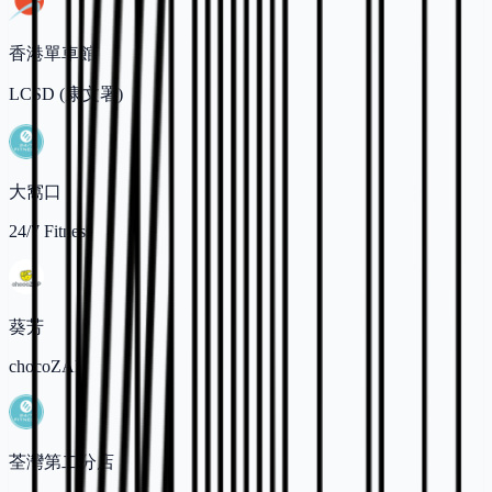
香港單車館
LCSD (康文署)
大窩口
24/7 Fitness
葵芳
chocoZAP
荃灣第二分店