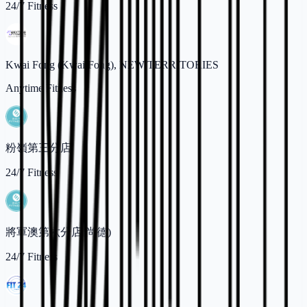
24/7 Fitness
Kwai Fong (Kwai Fong), NEW TERRITORIES
Anytime Fitness
粉嶺第三分店
24/7 Fitness
將軍澳第六分店(尚德)
24/7 Fitness