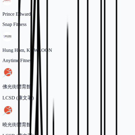
Prince Edward
Snap Fitness
Hung Hom, KOWLOON
Anytime Fitness
佛光街體育館
LCSD (康文署)
曉光街體育館