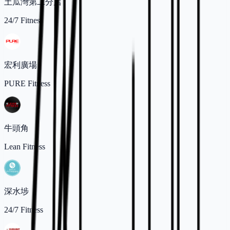
土瓜灣第二分店
24/7 Fitness
宏利廣場
PURE Fitness
牛頭角
Lean Fitness
深水埗
24/7 Fitness