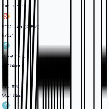
Anytime Fitness
EFX24 觀塘（觀塘站）
EFX24
旺角第二分店
24/7 Fitness
GO24觀塘
GO24 Fitness