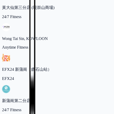
黃大仙第三分店 (現崇山商場)
24/7 Fitness
Wong Tai Sin, KOWLOON
Anytime Fitness
EFX24 新蒲崗（鑽石山站）
EFX24
新蒲崗第二分店
24/7 Fitness