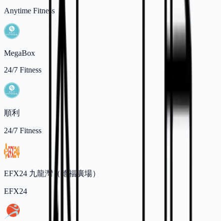
Anytime Fitness
MegaBox
24/7 Fitness
順利
24/7 Fitness
EFX24 九龍灣（德福廣場）
EFX24