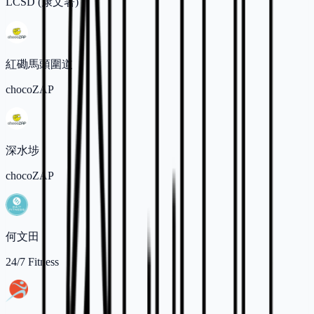
LCSD (康文署)
紅磡馬頭圍道
chocoZAP
深水埗
chocoZAP
何文田
24/7 Fitness