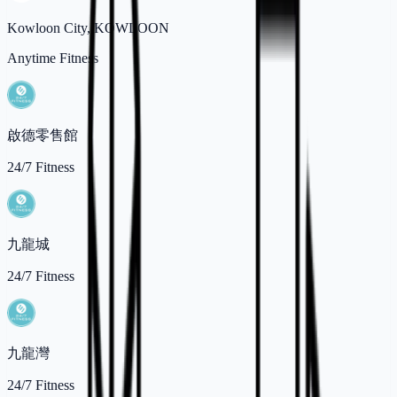
Kowloon City, KOWLOON
Anytime Fitness
啟德零售館
24/7 Fitness
九龍城
24/7 Fitness
九龍灣
24/7 Fitness