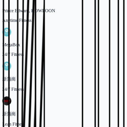
Prince Edward, KOWLOON
Anytime Fitness
MegaBox
24/7 Fitness
新蒲崗
24/7 Fitness
新蒲崗
Lean Fitness