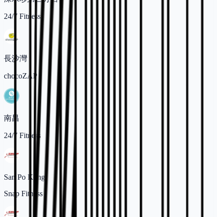
24/7 Fitness
長沙灣
chocoZAP
南昌
24/7 Fitness
San Po Kong
Snap Fitness