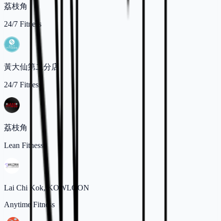
荔枝角
24/7 Fitness
黃大仙第二分店
24/7 Fitness
荔枝角
Lean Fitness
Lai Chi Kok, KOWLOON
Anytime Fitness