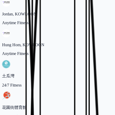
Jordan, KOWLOON
Anytime Fitness
Hung Hom, KOWLOON
Anytime Fitness
土瓜灣
24/7 Fitness
花園街體育館