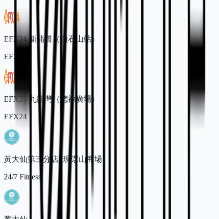
EFX24 新蒲崗（鑽石山站）
EFX24
EFX24 九龍灣（德福廣場）
EFX24
黃大仙第三分店 (現崇山商場)
24/7 Fitness