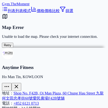
Gym.TheMoment
列表
列表模式
價格
價格比較
篩選
Map Error
Unable to load the map. Please check your internet connection.
Retry
Anytime Fitness
Ho Man Tin, KOWLOON
地址：
Shop No. F42B, Oi Man Plaza, 60 Chung Hau Street 九龍
何文田忠孝街60號愛民廣場F42B號舖
電話：
+852 6121 0713