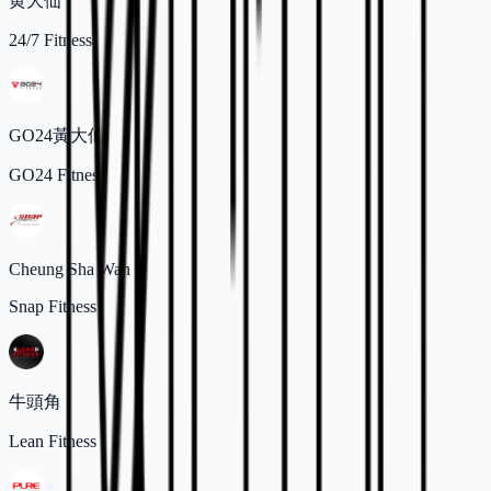
黄大仙
24/7 Fitness
GO24黃大仙
GO24 Fitness
Cheung Sha Wan
Snap Fitness
牛頭角
Lean Fitness