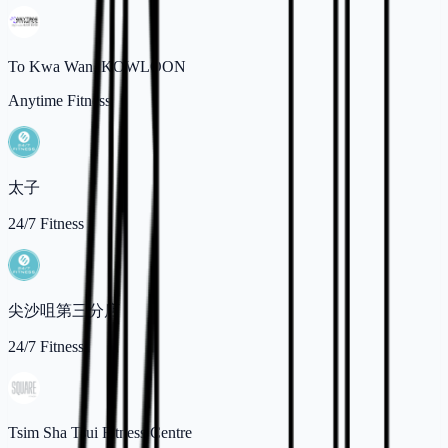
To Kwa Wan, KOWLOON
Anytime Fitness
太子
24/7 Fitness
尖沙咀第三分店
24/7 Fitness
Tsim Sha Tsui Fitness Centre