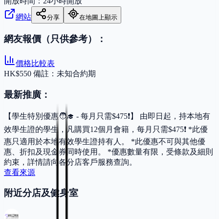
開放時間：
24小時開放
網站
分享
在地圖上顯示
網友報價（只供參考）：
價格比較表
HK$550 備註：未知合約期
最新推廣：
【學生特別優惠🧑‍🎓 - 每月只需$475❗】 由即日起，持本地有
效學生證的學生，凡購買12個月會籍，每月只需$475❗️ *此優
惠只適用於本地有效學生證持有人。 *此優惠不可與其他優
惠、折扣及現金券同時使用。 *優惠數量有限，受條款及細則
約束，詳情請向各分店客戶服務查詢。
查看來源
附近分店及健身室