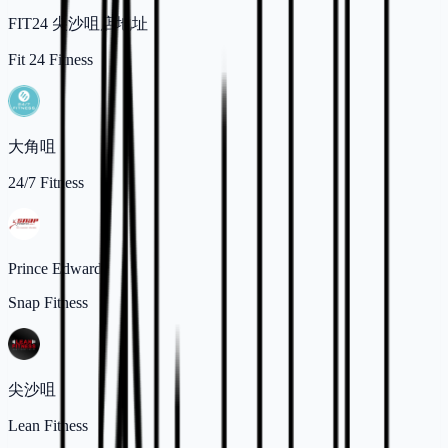
FIT24 尖沙咀店地址
Fit 24 Fitness
大角咀
24/7 Fitness
Prince Edward
Snap Fitness
尖沙咀
Lean Fitness