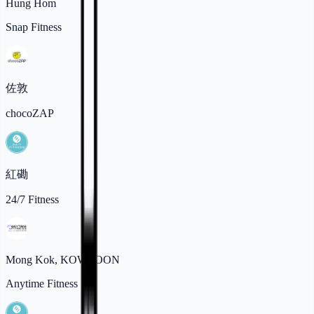
Hung Hom
Snap Fitness
佐敦
chocoZAP
紅磡
24/7 Fitness
Mong Kok, KOWLOON
Anytime Fitness