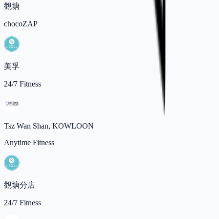
觀塘
chocoZAP
美孚
24/7 Fitness
Tsz Wan Shan, KOWLOON
Anytime Fitness
觀塘分店
24/7 Fitness