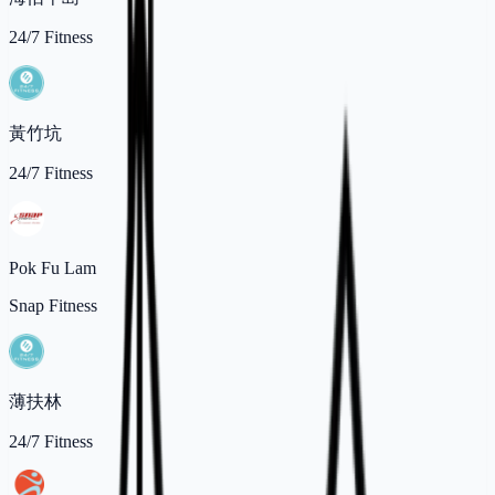
24/7 Fitness
黃竹坑
24/7 Fitness
Pok Fu Lam
Snap Fitness
薄扶林
24/7 Fitness