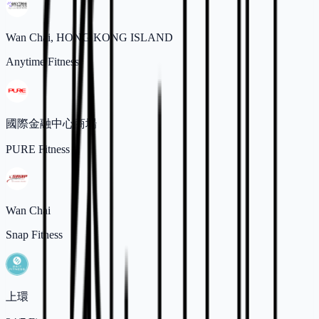
Wan Chai, HONG KONG ISLAND
Anytime Fitness
國際金融中心商場
PURE Fitness
Wan Chai
Snap Fitness
上環