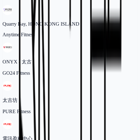
Quarry Bay, HONG KONG ISLAND
Anytime Fitness
ONYX - 太古
GO24 Fitness
太古坊
PURE Fitness
電訊盈科中心