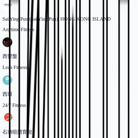
Sai Ying Pun (Sai Ying Pun), HONG KONG ISLAND
Anytime Fitness
西營盤
Lean Fitness
西環
24/7 Fitness
石塘咀體育館