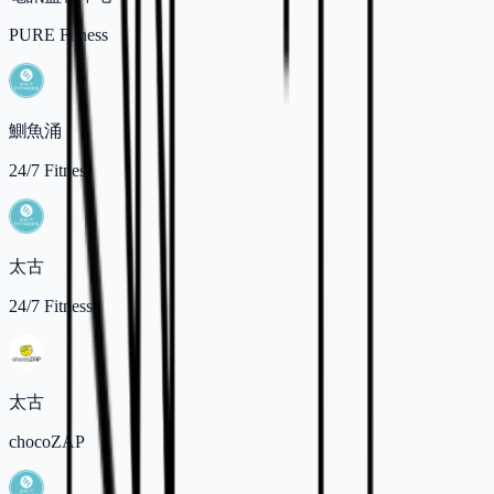
PURE Fitness
鰂魚涌
24/7 Fitness
太古
24/7 Fitness
太古
chocoZAP