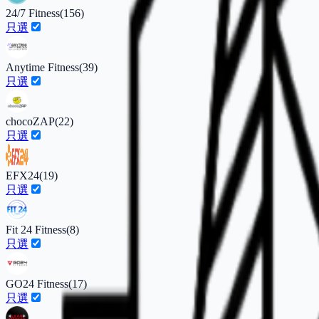
24/7 Fitness
(
156
)
只選
Anytime Fitness
(
39
)
只選
chocoZAP
(
22
)
只選
EFX24
(
19
)
只選
Fit 24 Fitness
(
8
)
只選
GO24 Fitness
(
17
)
只選