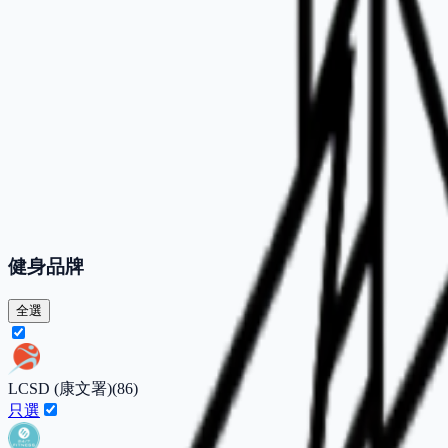
健身品牌
全選
LCSD (康文署)
(
86
)
只選