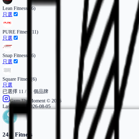
Lean Fitness
(
16
)
只選
PURE Fitness
(
11
)
只選
Snap Fitness
(
26
)
只選
Square Fitness
(
6
)
只選
已選擇
11
/
11
個品牌
Gym.TheMoment ©
2026
Last update:
2026-08-05
24/7 Fitness