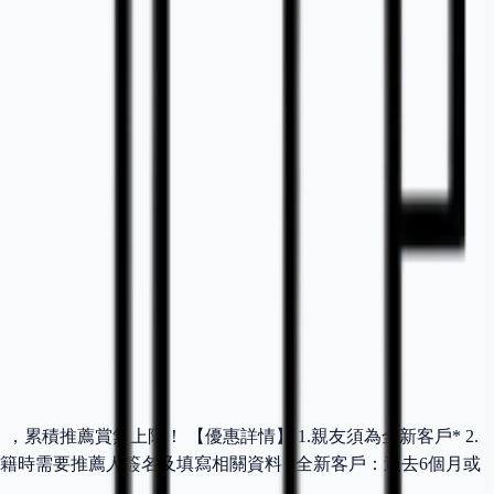
月」，累積推薦賞無上限！ 【優惠詳情】 1.親友須為全新客戶* 2.
請會籍時需要推薦人簽名及填寫相關資料 *全新客戶：過去6個月或