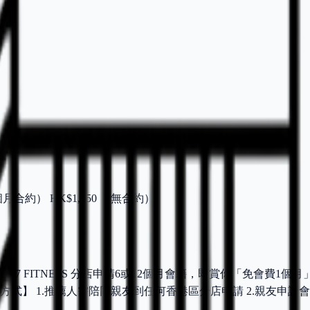
3個月合約） HK$1,050 （無合約）
4/7 FITNESS 分店申請6或12個月會籍，即賞你「免會費1個
兌換方式】 1.推薦人需陪同親友到任何香港區分店申請 2.親友申