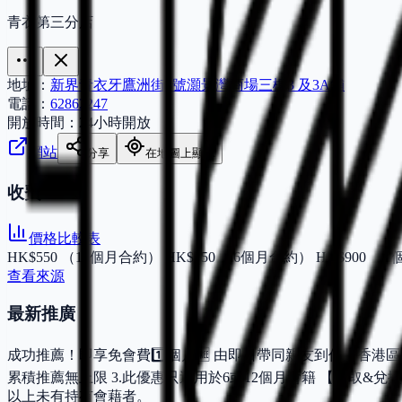
青衣第三分店
地址：
新界青衣牙鷹洲街8號灝景灣商場三樓3 及3A舖
電話：
62862247
開放時間：
24小時開放
網站
分享
在地圖上顯示
收費
價格比較表
HK$550 （12個月合約） HK$750 （6個月合約） HK$900 （
查看來源
最新推廣：
成功推薦！即享免會費1️⃣個月🆓 由即日帶同親友到任何香港區 2
累積推薦無上限 3.此優惠只適用於6或12個月會籍 【領取&
以上未有持有會藉者。