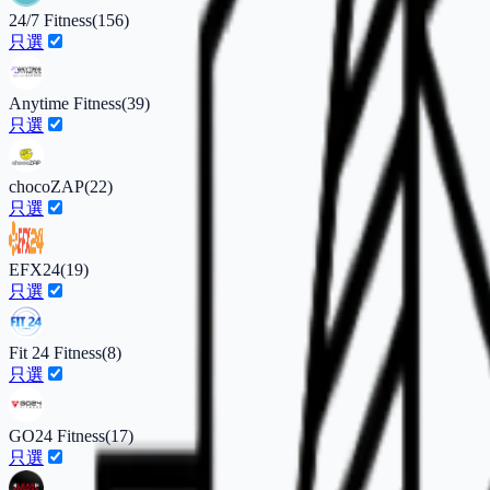
24/7 Fitness
(
156
)
只選
Anytime Fitness
(
39
)
只選
chocoZAP
(
22
)
只選
EFX24
(
19
)
只選
Fit 24 Fitness
(
8
)
只選
GO24 Fitness
(
17
)
只選