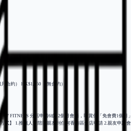
3個月合約） HK$1,050 （無合約）
4/7 FITNESS 分店申請6或12個月會籍，即賞你「免會費1個
兌換方式】 1.推薦人需陪同親友到任何香港區分店申請 2.親友申