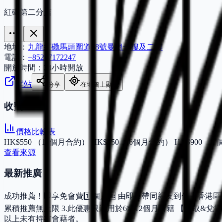
紅磡第二分店
地址：
九龍紅磡馬頭圍道68號曼翹一樓及二樓
電話：
+85257172247
開放時間：
24小時開放
網站
分享
在地圖上顯示
收費
價格比較表
HK$550 （12個月合約） HK$750 （6個月合約） HK$900 （
查看來源
最新推廣：
成功推薦！即享免會費1️⃣個月🆓 由即日帶同親友到任何香港區 2
累積推薦無上限 3.此優惠只適用於6或12個月會籍 【領取&
以上未有持有會藉者。