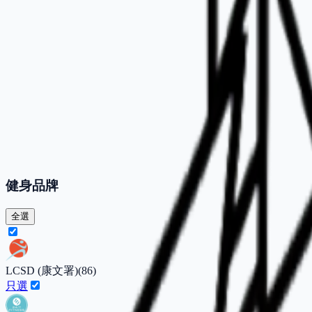
健身品牌
全選
LCSD (康文署)
(
86
)
只選