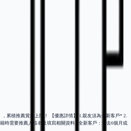
月」，累積推薦賞無上限！ 【優惠詳情】 1.親友須為全新客戶* 2.
請會籍時需要推薦人簽名及填寫相關資料 *全新客戶：過去6個月或