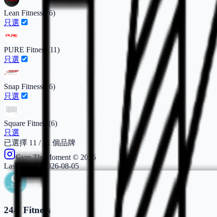
Lean Fitness
(
16
)
只選
PURE Fitness
(
11
)
只選
Snap Fitness
(
26
)
只選
Square Fitness
(
6
)
只選
已選擇
11
/
11
個品牌
Gym.TheMoment ©
2026
Last update:
2026-08-05
24/7 Fitness