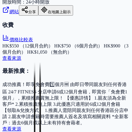
開放時間：
24小時開放
網站
分享
在地圖上顯示
收費
價格比較表
HK$550 （12個月合約） HK$750 （6個月合約） HK$900 （3
個月合約） HK$1,050 （無合約）
查看來源
最新推廣：
成功推薦！即享免會費1️⃣個月🆓 由即日帶同親友到任何香港
區 24/7 FITNESS 分店申請6或12個月會籍，即賞你「免會費1
個月」，累積推薦賞無上限！ 【優惠詳情】 1.親友須為全新
客戶* 2.累積推薦無上限 3.此優惠只適用於6或12個月會籍
【領取&兌換方式】 1.推薦人需陪同親友到任何香港區分店申
請 2.親友申請會籍時需要推薦人簽名及填寫相關資料 *全新客
戶：過去6個月或以上未有持有會藉者。
查看來源