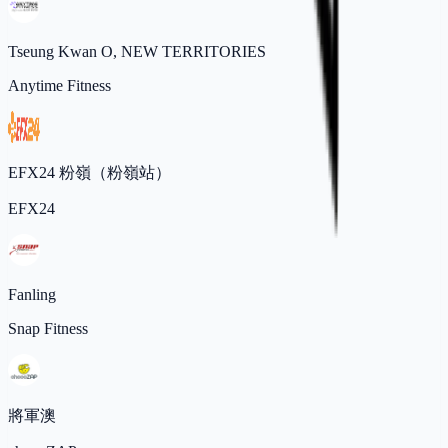
Tseung Kwan O, NEW TERRITORIES
Anytime Fitness
EFX24 粉嶺（粉嶺站）
EFX24
Fanling
Snap Fitness
將軍澳