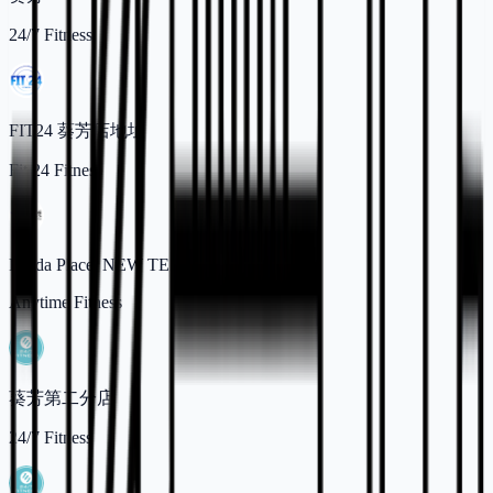
24/7 Fitness
FIT24 葵芳店地址
Fit 24 Fitness
Panda Place, NEW TERRITORIES
Anytime Fitness
葵芳第二分店
24/7 Fitness