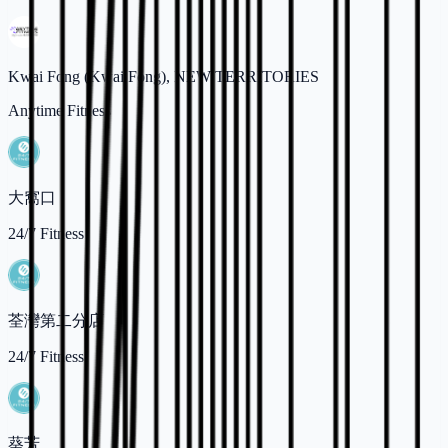
Kwai Fong (Kwai Fong), NEW TERRITORIES
Anytime Fitness
大窩口
24/7 Fitness
荃灣第二分店
24/7 Fitness
葵芳