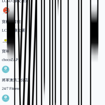
LCSD (康文署)
寶林體育館
LCSD (康文署)
寶琳
chocoZAP
將軍澳第二分店
24/7 Fitness