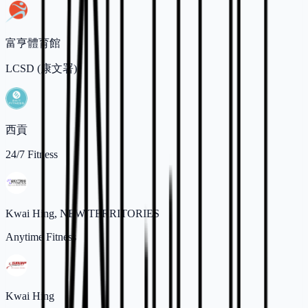
富亨體育館
LCSD (康文署)
西貢
24/7 Fitness
Kwai Hing, NEW TERRITORIES
Anytime Fitness
Kwai Hing