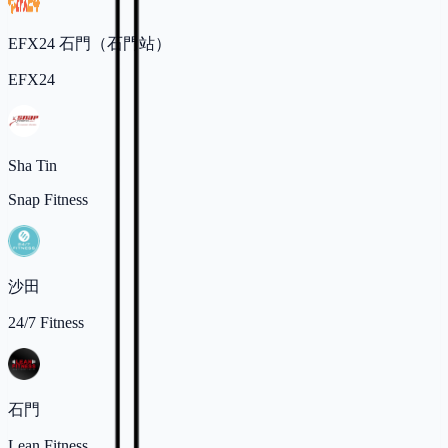
EFX24 石門（石門站）
EFX24
Sha Tin
Snap Fitness
沙田
24/7 Fitness
石門
Lean Fitness