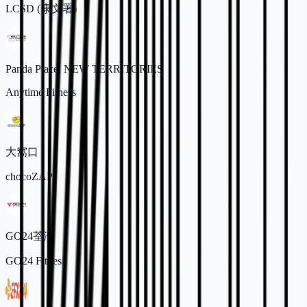
LCSD (康文署)
Panda Place, NEW TERRITORIES
Anytime Fitness
大窩口
chocoZAP
GO24荃灣
GO24 Fitness