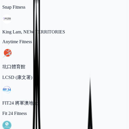
Snap Fitness
King Lam, NEW TERRITORIES
Anytime Fitness
坑口體育館
LCSD (康文署)
FIT24 將軍澳地址
Fit 24 Fitness