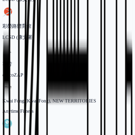
彩榮路體育館
LCSD (康文署)
葵芳
chocoZAP
Kwai Fong (Kwai Fong), NEW TERRITORIES
Anytime Fitness