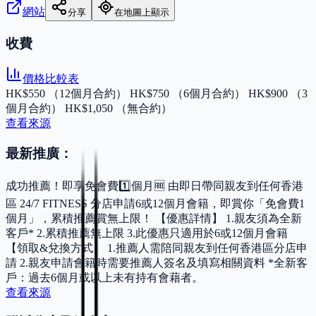
網站
分享
在地圖上顯示
收費
價格比較表
HK$550 （12個月合約） HK$750 （6個月合約） HK$900 （3
個月合約） HK$1,050 （無合約）
查看來源
最新推廣：
成功推薦！即享免會費1️⃣個月🆓 由即日帶同親友到任何香港
區 24/7 FITNESS 分店申請6或12個月會籍，即賞你「免會費1
個月」，累積推薦賞無上限！ 【優惠詳情】 1.親友須為全新
客戶* 2.累積推薦無上限 3.此優惠只適用於6或12個月會籍
【領取&兌換方式】 1.推薦人需陪同親友到任何香港區分店申
請 2.親友申請會籍時需要推薦人簽名及填寫相關資料 *全新客
戶：過去6個月或以上未有持有會藉者。
查看來源