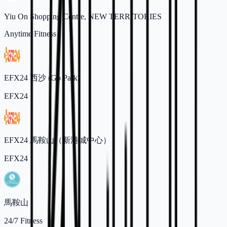
Yiu On Shopping Centre, NEW TERRITORIES
Anytime Fitness
EFX24 西沙 (Go Park)
EFX24
EFX24 馬鞍山（新港城中心）
EFX24
馬鞍山
24/7 Fitness