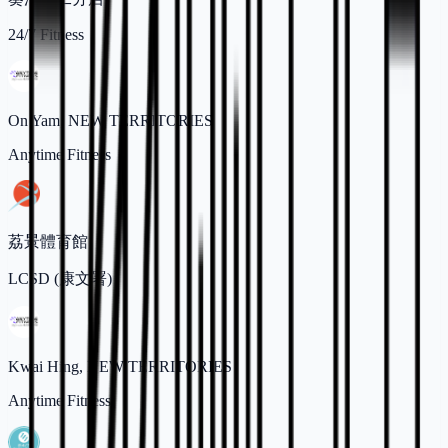
24/7 Fitness
On Yam, NEW TERRITORIES
Anytime Fitness
荔景體育館
LCSD (康文署)
Kwai Hing, NEW TERRITORIES
Anytime Fitness