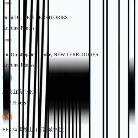
Heng On, NEW TERRITORIES
Anytime Fitness
Yiu On Shopping Centre, NEW TERRITORIES
Anytime Fitness
馬鞍山第二分店
24/7 Fitness
EFX24 馬鞍山（新港城中心）