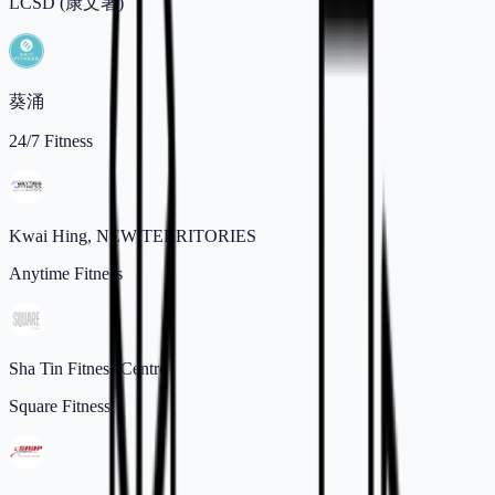
LCSD (康文署)
葵涌
24/7 Fitness
Kwai Hing, NEW TERRITORIES
Anytime Fitness
Sha Tin Fitness Centre
Square Fitness