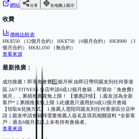
網站
分享
在地圖上顯示
收費
價格比較表
HK$550 （12個月合約） HK$750 （6個月合約） HK$900 （3
個月合約） HK$1,050 （無合約）
查看來源
最新推廣：
成功推薦！即享免會費1️⃣個月🆓 由即日帶同親友到任何香港
區 24/7 FITNESS 分店申請6或12個月會籍，即賞你「免會費1
個月」，累積推薦賞無上限！ 【優惠詳情】 1.親友須為全新
客戶* 2.累積推薦無上限 3.此優惠只適用於6或12個月會籍
【領取&兌換方式】 1.推薦人需陪同親友到任何香港區分店申
請 2.親友申請會籍時需要推薦人簽名及填寫相關資料 *全新客
戶：過去6個月或以上未有持有會藉者。
查看來源