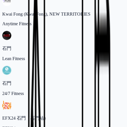
Kwai Fong (Kwai Fong), NEW TERRITORIES
Anytime Fitness
石門
Lean Fitness
石門
24/7 Fitness
EFX24 石門（石門站）