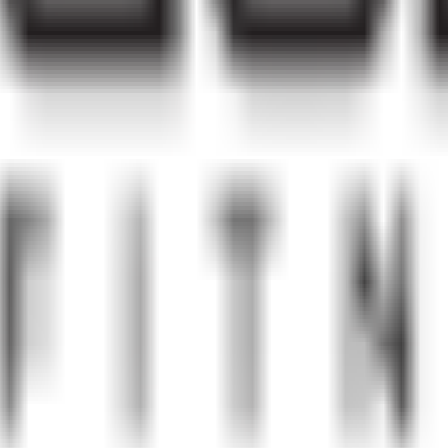
界 沙田 瀝源街6號 瀝源廣場1樓 RB1號舖