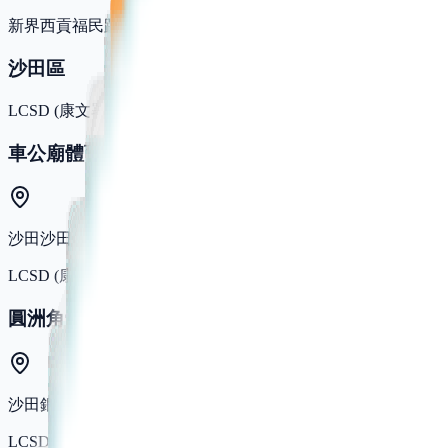
新界西貢福民路西貢苑15-16,18-20,28及30號舖
沙田區
LCSD (康文署)
車公廟體育館
沙田沙田頭路10號
LCSD (康文署)
圓洲角體育館
沙田銀城街35號
LCSD (康文署)