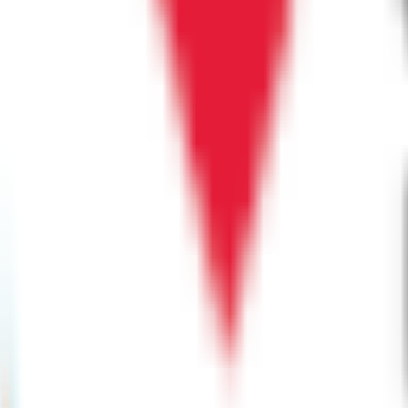
沙田安麗街11號企業中心203-7室
Snap Fitness
Sha Tin
6 Lek Yuen Street, Unit RB1, 1/F, Lek Yuen Plaza | 新
Square Fitness
Sha Tin Fitness Centre
SHOP 123-140, 1/F, FORTUNE CITY ONE
屯門
LCSD (康文署)