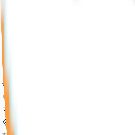
良田體育館
屯門田景邨停車場4字樓
LCSD (康文署)
兆麟體育館
屯門兆麟街19號屯門兆麟政府綜合大樓3字樓
LCSD (康文署)
大興體育館
屯門青松觀路