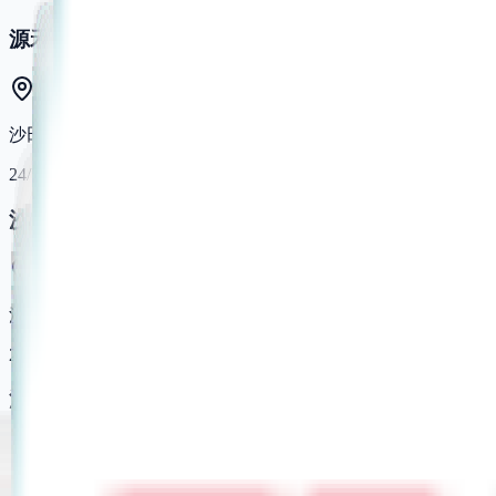
源禾路體育館
沙田源禾路8號
24/7 Fitness
沙田
沙田瀝源街7號沙田娛樂城地下B & C 舖
24/7 Fitness
沙田第二分店
沙田大涌橋路20-30號河畔花園一樓33號舖