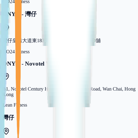
GO24 Fitness
ONYX - 灣仔
灣仔皇后大道東183號合和中心2樓A, C 及D舖
GO24 Fitness
ONYX - Novotel Wan Chai
B1, Novotel Century Hong Kong, 238 Jaffe Road, Wan Chai, Hong
Kong
Lean Fitness
灣仔