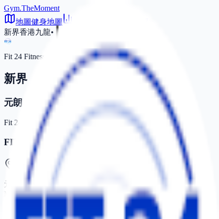
Gym.TheMoment
地圖
健身地圖
價格
價格比較
篩選
新界
香港
九龍
•
Fit 24 Fitness
新界
元朗
Fit 24 Fitness
FIT24 元朗店地址
元朗西菁街 23 號富達廣場地下 31-39 號舖 Shop 31-39, G/F,
Manhattan Plaza, 23 Sai Ching Street, Yuen Long
香港