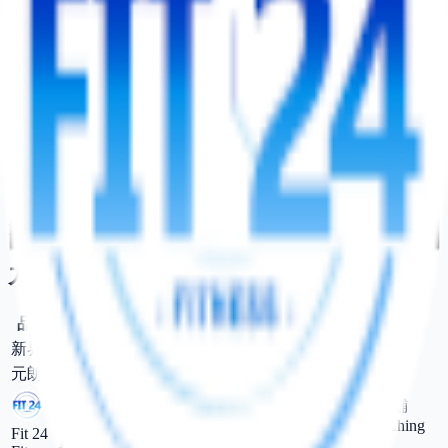
灣仔
Fit 24 Fitness
FIT24 灣仔店地址
灣仔分域街 8-12 號栢景軒2 樓全層 2/F, Green Residence, 8-12
Fenwick Street, 42-50 Lockhart Road, Hong Kong
九龍
品牌
分店
地址
新界
元朗
FIT24
元朗西菁街 23 號富達廣場地下 31-39 號舖
元朗店
Shop 31-39, G/F, Manhattan Plaza, 23 Sai Ching
Fit 24
地址
Street, Yuen Long