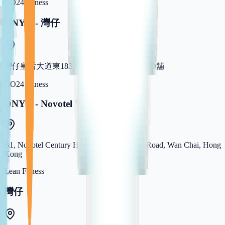
GO24 Fitness
ONYX - 灣仔
灣仔皇后大道東183號合和中心2樓A, C 及D舖
GO24 Fitness
ONYX - Novotel Wan Chai
B1, Novotel Century Hong Kong, 238 Jaffe Road, Wan Chai, Hong
Kong
Lean Fitness
灣仔